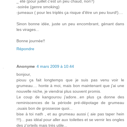
_ été (pour juillet c'est un peu chaud, non?)
-soirée (genre smoking)
-jumeaux ( pour les triplés ça risque d'être un peu lourd!)....
Sinon bonne idée, juste un peu encombrant, gènant dans
les virages...
Bonne journée!!
Répondre
Anonyme
4 mars 2009 à 10:44
bonjour,
piouu ça fait longtemps que je suis pas venu voir le
grumeau.... honte à moi, mais bon maintenant que j'ai une
nouvelle niche, je viendrai plus souvent promis.
Le coup de kangourou j'adore...en plus ça donne des
reminiscences de la période pré-dépotage de grumeau
,ouais bon de grossesse quoi...
bise à toi nath , et au grumeau aussi ( aie pas taper hein
!!!)... pas idéal pour aller aux toilettes et se vernir les ongles
des z'orteils mais très utile...