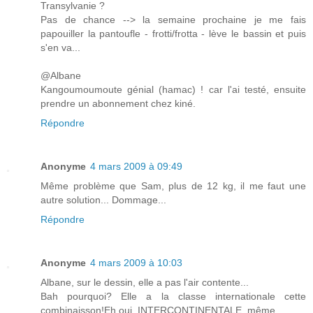
Transylvanie ?
Pas de chance --> la semaine prochaine je me fais
papouiller la pantoufle - frotti/frotta - lève le bassin et puis
s'en va...
@Albane
Kangoumoumoute génial (hamac) ! car l'ai testé, ensuite
prendre un abonnement chez kiné.
Répondre
Anonyme
4 mars 2009 à 09:49
Même problème que Sam, plus de 12 kg, il me faut une
autre solution... Dommage...
Répondre
Anonyme
4 mars 2009 à 10:03
Albane, sur le dessin, elle a pas l'air contente...
Bah pourquoi? Elle a la classe internationale cette
combinaisson!Eh oui, INTERCONTINENTALE, même...