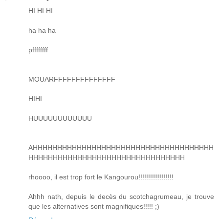
HI HI HI
ha ha ha
pffffffff
MOUARFFFFFFFFFFFFFF
HIHI
HUUUUUUUUUUUU
AHHHHHHHHHHHHHHHHHHHHHHHHHHHHHHHHHHHHH
HHHHHHHHHHHHHHHHHHHHHHHHHHHHHHHH
rhoooo, il est trop fort le Kangourou!!!!!!!!!!!!!!!!!!
Ahhh nath, depuis le decès du scotchagrumeau, je trouve
que les alternatives sont magnifiques!!!!! ;)