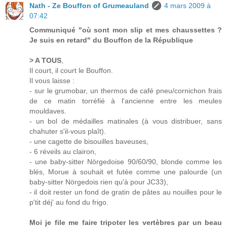
Nath - Ze Bouffon of Grumeauland
4 mars 2009 à
07:42
Communiqué "où sont mon slip et mes chaussettes ?
Je suis en retard" du Bouffon de la République
> A TOUS
,
Il court, il court le Bouffon.
Il vous laisse :
- sur le grumobar, un thermos de café pneu/cornichon frais
de ce matin torréfié à l'ancienne entre les meules
mouldaves.
- un bol de médailles matinales (à vous distribuer, sans
chahuter s'il-vous plaît).
- une cagette de bisouilles baveuses,
- 6 réveils au clairon,
- une baby-sitter Nörgedoise 90/60/90, blonde comme les
blés, Morue à souhait et futée comme une palourde (un
baby-sitter Nörgedois rien qu'à pour JC33),
- il doit rester un fond de gratin de pâtes au nouilles pour le
p'tit déj' au fond du frigo.
Moi je file me faire tripoter les vertèbres par un beau