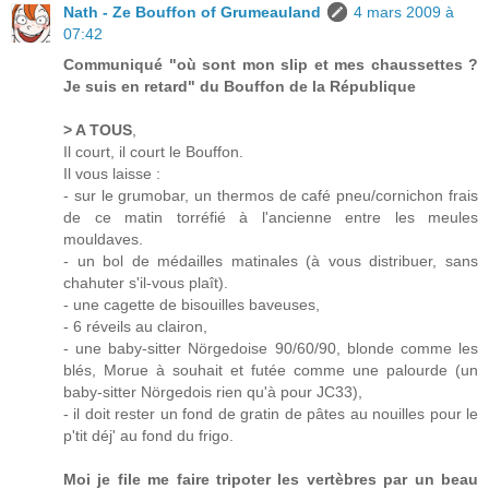
Nath - Ze Bouffon of Grumeauland
4 mars 2009 à
07:42
Communiqué "où sont mon slip et mes chaussettes ?
Je suis en retard" du Bouffon de la République
> A TOUS
,
Il court, il court le Bouffon.
Il vous laisse :
- sur le grumobar, un thermos de café pneu/cornichon frais
de ce matin torréfié à l'ancienne entre les meules
mouldaves.
- un bol de médailles matinales (à vous distribuer, sans
chahuter s'il-vous plaît).
- une cagette de bisouilles baveuses,
- 6 réveils au clairon,
- une baby-sitter Nörgedoise 90/60/90, blonde comme les
blés, Morue à souhait et futée comme une palourde (un
baby-sitter Nörgedois rien qu'à pour JC33),
- il doit rester un fond de gratin de pâtes au nouilles pour le
p'tit déj' au fond du frigo.
Moi je file me faire tripoter les vertèbres par un beau