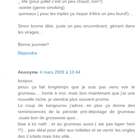
_ été (pour juillet c'est un peu chaud, non?)
-soirée (genre smoking)
-jumeaux ( pour les triplés ça risque d'être un peu lourd!)....
Sinon bonne idée, juste un peu encombrant, gènant dans
les virages...
Bonne journée!!
Répondre
Anonyme
4 mars 2009 à 10:44
bonjour,
piouu ça fait longtemps que je suis pas venu voir le
grumeau.... honte à moi, mais bon maintenant que j'ai une
nouvelle niche, je viendrai plus souvent promis.
Le coup de kangourou j'adore...en plus ça donne des
reminiscences de la période pré-dépotage de grumeau
,ouais bon de grossesse quoi...
bise à toi nath , et au grumeau aussi ( aie pas taper hein
!!!)... pas idéal pour aller aux toilettes et se vernir les ongles
des z'orteils mais très utile...