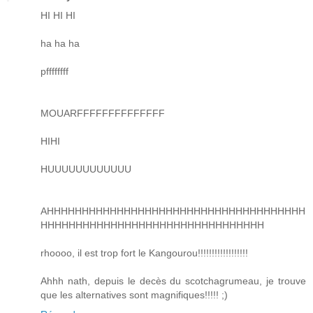
HI HI HI
ha ha ha
pffffffff
MOUARFFFFFFFFFFFFFF
HIHI
HUUUUUUUUUUUU
AHHHHHHHHHHHHHHHHHHHHHHHHHHHHHHHHHHHHH
HHHHHHHHHHHHHHHHHHHHHHHHHHHHHHHH
rhoooo, il est trop fort le Kangourou!!!!!!!!!!!!!!!!!!
Ahhh nath, depuis le decès du scotchagrumeau, je trouve
que les alternatives sont magnifiques!!!!! ;)