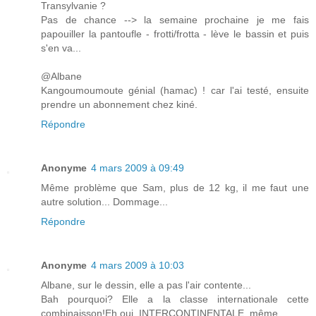
Transylvanie ?
Pas de chance --> la semaine prochaine je me fais
papouiller la pantoufle - frotti/frotta - lève le bassin et puis
s'en va...
@Albane
Kangoumoumoute génial (hamac) ! car l'ai testé, ensuite
prendre un abonnement chez kiné.
Répondre
Anonyme
4 mars 2009 à 09:49
Même problème que Sam, plus de 12 kg, il me faut une
autre solution... Dommage...
Répondre
Anonyme
4 mars 2009 à 10:03
Albane, sur le dessin, elle a pas l'air contente...
Bah pourquoi? Elle a la classe internationale cette
combinaisson!Eh oui, INTERCONTINENTALE, même...