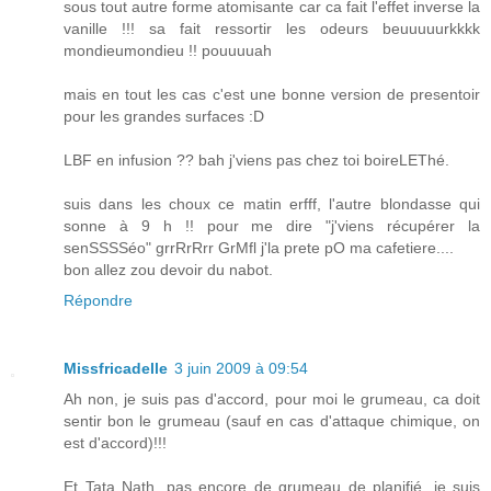
sous tout autre forme atomisante car ca fait l'effet inverse la
vanille !!! sa fait ressortir les odeurs beuuuuurkkkk
mondieumondieu !! pouuuuah
mais en tout les cas c'est une bonne version de presentoir
pour les grandes surfaces :D
LBF en infusion ?? bah j'viens pas chez toi boireLEThé.
suis dans les choux ce matin erfff, l'autre blondasse qui
sonne à 9 h !! pour me dire "j'viens récupérer la
senSSSSéo" grrRrRrr GrMfl j'la prete pO ma cafetiere....
bon allez zou devoir du nabot.
Répondre
Missfricadelle
3 juin 2009 à 09:54
Ah non, je suis pas d'accord, pour moi le grumeau, ca doit
sentir bon le grumeau (sauf en cas d'attaque chimique, on
est d'accord)!!!
Et Tata Nath, pas encore de grumeau de planifié, je suis