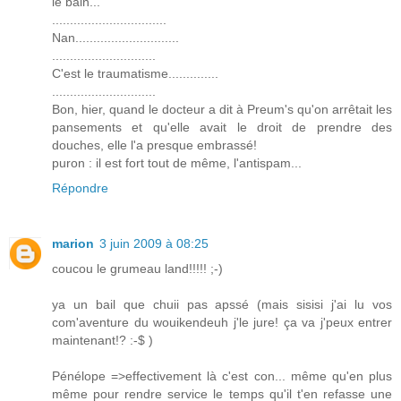
le bain...
................................
Nan.............................
.............................
C'est le traumatisme..............
.............................
Bon, hier, quand le docteur a dit à Preum's qu'on arrêtait les
pansements et qu'elle avait le droit de prendre des
douches, elle l'a presque embrassé!
puron : il est fort tout de même, l'antispam...
Répondre
marion
3 juin 2009 à 08:25
coucou le grumeau land!!!!! ;-)
ya un bail que chuii pas apssé (mais sisisi j'ai lu vos
com'aventure du wouikendeuh j'le jure! ça va j'peux entrer
maintenant!? :-$ )
Pénélope =>effectivement là c'est con... même qu'en plus
même pour rendre service le temps qu'il t'en refasse une