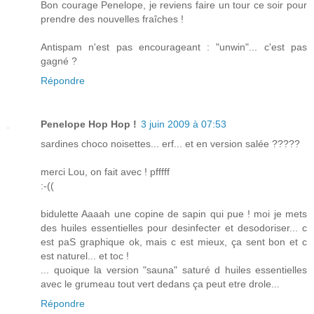
Bon courage Penelope, je reviens faire un tour ce soir pour
prendre des nouvelles fraîches !
Antispam n'est pas encourageant : "unwin"... c'est pas
gagné ?
Répondre
Penelope Hop Hop !
3 juin 2009 à 07:53
sardines choco noisettes... erf... et en version salée ?????
merci Lou, on fait avec ! pfffff
:-((
bidulette Aaaah une copine de sapin qui pue ! moi je mets
des huiles essentielles pour desinfecter et desodoriser... c
est paS graphique ok, mais c est mieux, ça sent bon et c
est naturel... et toc !
... quoique la version "sauna" saturé d huiles essentielles
avec le grumeau tout vert dedans ça peut etre drole...
Répondre