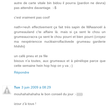
autre de carte vitale bin bidou il pourra (pardon ne devra)
pas attendre davantage. :-$
c'est vraiment pas cool!
nath=>euh effectivement ça fait très sapin de WAwanoël à
grumeauland c'te affaire là. mais si ça sent le chou un
grumeaucracra ça sent le chou pourri et bien pourri (croyez
ma nexpériencce nucléairrolfactivede grumeau garderie
hhihihi)
un café pneu et ze file
bisous n'a toutes, aux grumeaux et à pénélope parce que
cette semaine hein hop hop on y va ;-)
Répondre
Tux
3 juin 2009 à 08:29
mouhahahahaha le bon conseil du jour :-)))))
izour z'à tous !