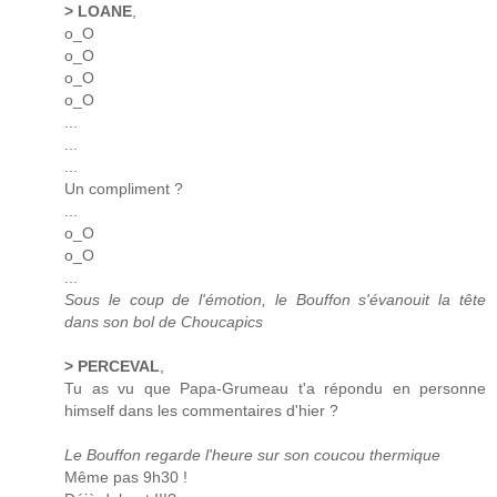
> LOANE
,
o_O
o_O
o_O
o_O
...
...
...
Un compliment ?
...
o_O
o_O
...
Sous le coup de l'émotion, le Bouffon s'évanouit la tête
dans son bol de Choucapics
> PERCEVAL
,
Tu as vu que Papa-Grumeau t'a répondu en personne
himself dans les commentaires d'hier ?
Le Bouffon regarde l'heure sur son coucou thermique
Même pas 9h30 !