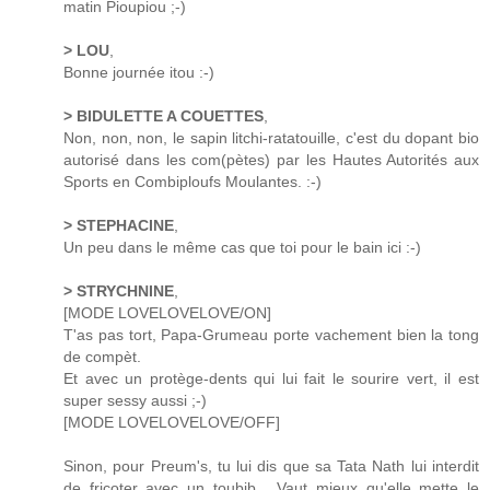
matin Pioupiou ;-)
> LOU
,
Bonne journée itou :-)
> BIDULETTE A COUETTES
,
Non, non, non, le sapin litchi-ratatouille, c'est du dopant bio
autorisé dans les com(pètes) par les Hautes Autorités aux
Sports en Combiploufs Moulantes. :-)
> STEPHACINE
,
Un peu dans le même cas que toi pour le bain ici :-)
> STRYCHNINE
,
[MODE LOVELOVELOVE/ON]
T'as pas tort, Papa-Grumeau porte vachement bien la tong
de compèt.
Et avec un protège-dents qui lui fait le sourire vert, il est
super sessy aussi ;-)
[MODE LOVELOVELOVE/OFF]
Sinon, pour Preum's, tu lui dis que sa Tata Nath lui interdit
de fricoter avec un toubib... Vaut mieux qu'elle mette le