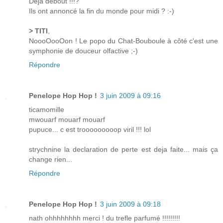
Déjà debout !!!?
Ils ont annoncé la fin du monde pour midi ? :-)
> TITI
,
NoooOooOon ! Le popo du Chat-Bouboule à côté c'est une
symphonie de douceur olfactive ;-)
Répondre
Penelope Hop Hop !
3 juin 2009 à 09:16
ticamomille
mwouarf mouarf mouarf
pupuce... c est trooooooooop viril !!! lol
strychnine la declaration de perte est deja faite... mais ça
change rien...
Répondre
Penelope Hop Hop !
3 juin 2009 à 09:18
nath ohhhhhhhh merci ! du trefle parfumé !!!!!!!!!