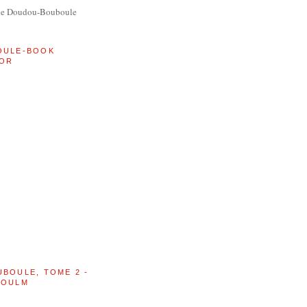
de Doudou-Bouboule
OULE-BOOK
OR
UBOULE, TOME 2 -
BOULM