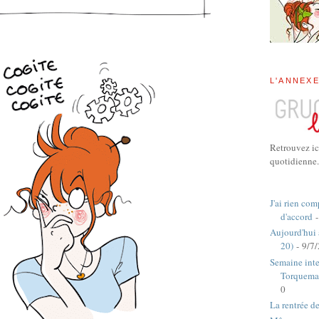
L'ANNEX
Retrouvez ic
quotidienne.
J'ai rien com
d'accord
-
Aujourd'hui
20)
- 9/7
Semaine inte
Torquema
0
La rentrée d