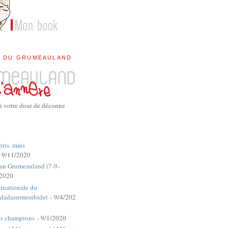
E DU GRUMEAULAND
i votre dose de déconne
pris, mais
 9/11/2020
 au Grumeauland (7-9-
/2020
rnationale du
dadasurmonbidet
- 9/4/202
es champions
- 9/1/2020