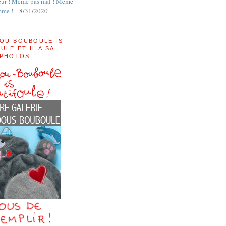
ur ! Même pas mal ! Même
mme !
- 8/31/2020
OU-BOUBOULE IS
ULE ET IL A SA
 PHOTOS