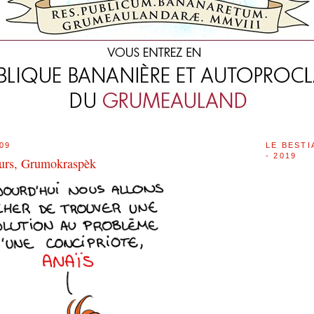
09
LE BESTI
- 2019
teurs, Grumokraspèk