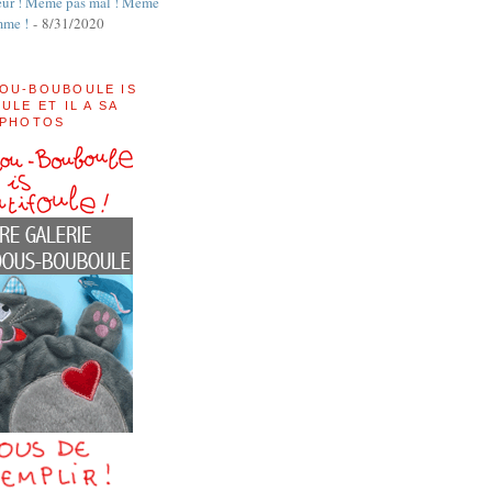
ur ! Même pas mal ! Même
mme !
- 8/31/2020
OU-BOUBOULE IS
ULE ET IL A SA
 PHOTOS