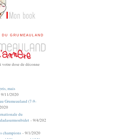
E DU GRUMEAULAND
i votre dose de déconne
pris, mais
 9/11/2020
 au Grumeauland (7-9-
/2020
rnationale du
dadasurmonbidet
- 9/4/202
es champions
- 9/1/2020