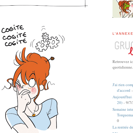
L'ANNEX
Retrouvez ic
quotidienne.
J'ai rien com
d'accord
-
Aujourd'hui
20)
- 9/7
Semaine inte
Torquema
0
La rentrée d