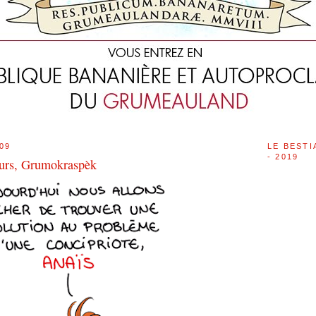
09
LE BESTI
- 2019
teurs, Grumokraspèk