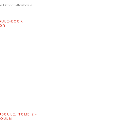
de Doudou-Bouboule
OULE-BOOK
OR
UBOULE, TOME 2 -
BOULM