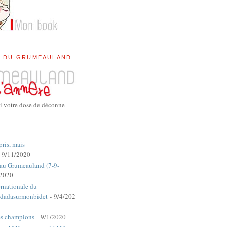
E DU GRUMEAULAND
i votre dose de déconne
pris, mais
 9/11/2020
 au Grumeauland (7-9-
/2020
rnationale du
dadasurmonbidet
- 9/4/202
es champions
- 9/1/2020