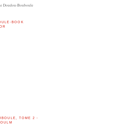
de Doudou-Bouboule
OULE-BOOK
OR
UBOULE, TOME 2 -
BOULM