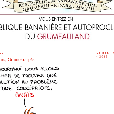
09
LE BESTI
- 2019
teurs, Grumokraspèk