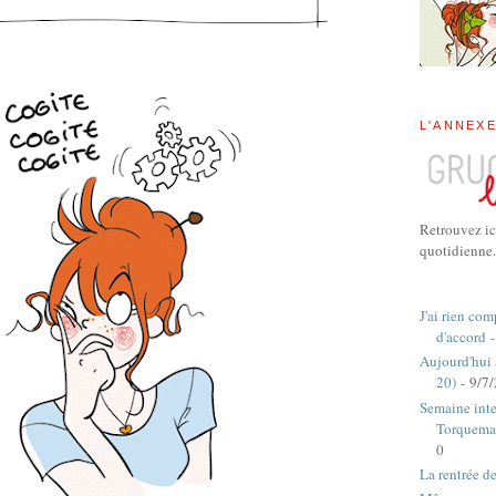
L'ANNEX
Retrouvez ic
quotidienne.
J'ai rien com
d'accord
-
Aujourd'hui
20)
- 9/7
Semaine inte
Torquema
0
La rentrée d