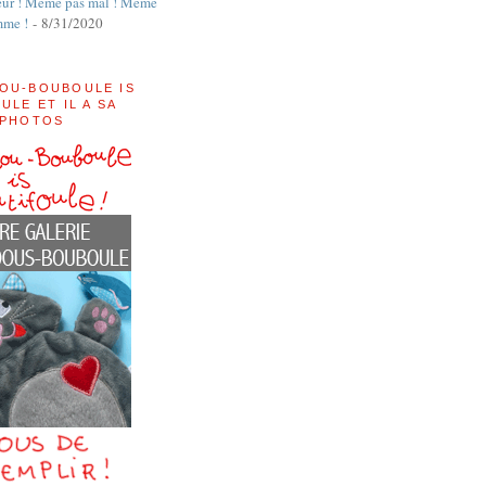
ur ! Même pas mal ! Même
mme !
- 8/31/2020
OU-BOUBOULE IS
ULE ET IL A SA
 PHOTOS