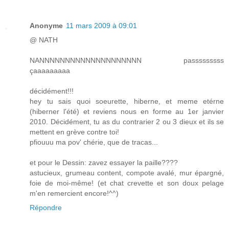
Anonyme
11 mars 2009 à 09:01
@ NATH
NANNNNNNNNNNNNNNNNNNNN passsssssss
çaaaaaaaaa
décidément!!!
hey tu sais quoi soeurette, hiberne, et meme etérne
(hiberner l'été) et reviens nous en forme au 1er janvier
2010. Décidément, tu as du contrarier 2 ou 3 dieux et ils se
mettent en grève contre toi!
pfiouuu ma pov' chérie, que de tracas...
et pour le Dessin: zavez essayer la paille????
astucieux, grumeau content, compote avalé, mur épargné,
foie de moi-même! (et chat crevette et son doux pelage
m'en remercient encore!^^)
Répondre