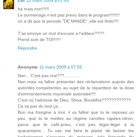
Lbf
11 mars 2009 à 07:43
ha mais non!!!!!!
Le surmenage n'est pas prevu dans le program!!!!!!!!
on a dit que la periode "DE M#&DE" ,elle est finito!!!!
T'as envoye un mot d'excuse a l'editeur????
Prend soin de TOI!!!!!!
Répondre
Anonyme
11 mars 2009 à 07:55
Nan... C'est pas vrai???............
Nan mais va falloir présenter des réclamations auprès des
autorités compétentes au sujet de la répartition de la dose
d'emmerdements maximale autorisée!!!!
C'est où l'adresse de Dieu, Shiva, Bouddha????????????
Ca va pas du tout ça...
Bon ma frangine à moi, il va falloir que tu te reposes un
peu, que tu te mettes au régime carottes rapées-citron,
parce que le café-pneu, c'est pas léger-léger à la
quarantaine... Tu vas me faire le plaisir de laisser les
lusitaniennes s'occuper du ménage, tata fernande du