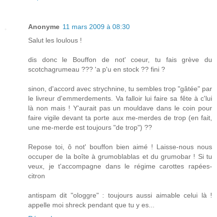
Anonyme
11 mars 2009 à 08:30
Salut les loulous !
dis donc le Bouffon de not' coeur, tu fais grève du
scotchagrumeau ??? 'a p'u en stock ?? fini ?
sinon, d'accord avec strychnine, tu sembles trop "gâtée" par
le livreur d'emmerdements. Va falloir lui faire sa fête à c'lui
là non mais ! Y'aurait pas un mouldave dans le coin pour
faire vigile devant ta porte aux me-merdes de trop (en fait,
une me-merde est toujours "de trop") ??
Repose toi, ô not' bouffon bien aimé ! Laisse-nous nous
occuper de la boîte à grumoblablas et du grumobar ! Si tu
veux, je t'accompagne dans le régime carottes rapées-
citron
antispam dit "ologgre" : toujours aussi aimable celui là !
appelle moi shreck pendant que tu y es...