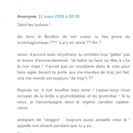
Anonyme
11 mars 2009 à 08:30
Salut les loulous !
dis donc le Bouffon de not' coeur, tu fais grève du
scotchagrumeau ??? 'a p'u en stock ?? fini ?
sinon, d'accord avec strychnine, tu sembles trop "gâtée" par
le livreur d'emmerdements. Va falloir lui faire sa fête à c'lui
là non mais ! Y'aurait pas un mouldave dans le coin pour
faire vigile devant ta porte aux me-merdes de trop (en fait,
une me-merde est toujours "de trop") ??
Repose toi, ô not' bouffon bien aimé ! Laisse-nous nous
occuper de la boîte à grumoblablas et du grumobar ! Si tu
veux, je t'accompagne dans le régime carottes rapées-
citron
antispam dit "ologgre" : toujours aussi aimable celui là !
appelle moi shreck pendant que tu y es...