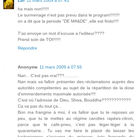
Lbf
11 mars 2009 à 07:43
ha mais non!!!!!!
Le surmenage n'est pas prevu dans le program!!!!!!!!
on a dit que la periode "DE M#&DE" ,elle est finito!!!!
T'as envoye un mot d'excuse a l'editeur????
Prend soin de TOI!!!!!!
Répondre
Anonyme
11 mars 2009 à 07:55
Nan... C'est pas vrai???............
Nan mais va falloir présenter des réclamations auprès des
autorités compétentes au sujet de la répartition de la dose
d'emmerdements maximale autorisée!!!!
C'est où l'adresse de Dieu, Shiva, Bouddha????????????
Ca va pas du tout ça...
Bon ma frangine à moi, il va falloir que tu te reposes un
peu, que tu te mettes au régime carottes rapées-citron,
parce que le café-pneu, c'est pas léger-léger à la
quarantaine... Tu vas me faire le plaisir de laisser les
lusitaniennes s'occuper du ménage, tata fernande du