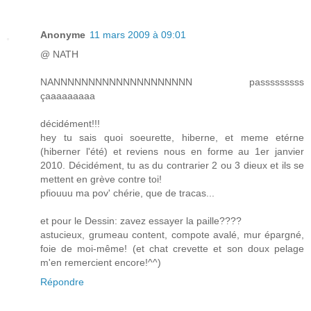
Anonyme
11 mars 2009 à 09:01
@ NATH
NANNNNNNNNNNNNNNNNNNNN passsssssss
çaaaaaaaaa
décidément!!!
hey tu sais quoi soeurette, hiberne, et meme etérne
(hiberner l'été) et reviens nous en forme au 1er janvier
2010. Décidément, tu as du contrarier 2 ou 3 dieux et ils se
mettent en grève contre toi!
pfiouuu ma pov' chérie, que de tracas...
et pour le Dessin: zavez essayer la paille????
astucieux, grumeau content, compote avalé, mur épargné,
foie de moi-même! (et chat crevette et son doux pelage
m'en remercient encore!^^)
Répondre