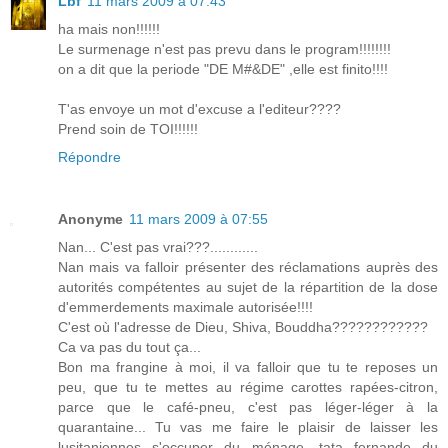
Lbf
11 mars 2009 à 07:43
ha mais non!!!!!!
Le surmenage n'est pas prevu dans le program!!!!!!!!
on a dit que la periode "DE M#&DE" ,elle est finito!!!!
T'as envoye un mot d'excuse a l'editeur????
Prend soin de TOI!!!!!!
Répondre
Anonyme
11 mars 2009 à 07:55
Nan... C'est pas vrai???............
Nan mais va falloir présenter des réclamations auprès des
autorités compétentes au sujet de la répartition de la dose
d'emmerdements maximale autorisée!!!!
C'est où l'adresse de Dieu, Shiva, Bouddha????????????
Ca va pas du tout ça...
Bon ma frangine à moi, il va falloir que tu te reposes un
peu, que tu te mettes au régime carottes rapées-citron,
parce que le café-pneu, c'est pas léger-léger à la
quarantaine... Tu vas me faire le plaisir de laisser les
lusitaniennes s'occuper du ménage, tata fernande du