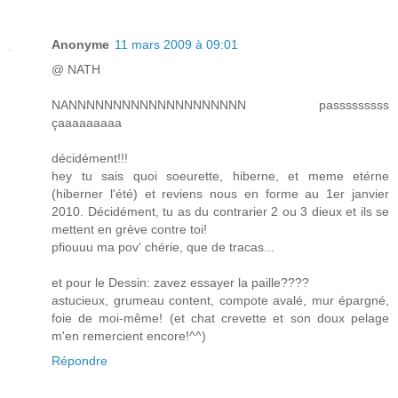
Anonyme
11 mars 2009 à 09:01
@ NATH
NANNNNNNNNNNNNNNNNNNNN passsssssss
çaaaaaaaaa
décidément!!!
hey tu sais quoi soeurette, hiberne, et meme etérne
(hiberner l'été) et reviens nous en forme au 1er janvier
2010. Décidément, tu as du contrarier 2 ou 3 dieux et ils se
mettent en grève contre toi!
pfiouuu ma pov' chérie, que de tracas...
et pour le Dessin: zavez essayer la paille????
astucieux, grumeau content, compote avalé, mur épargné,
foie de moi-même! (et chat crevette et son doux pelage
m'en remercient encore!^^)
Répondre