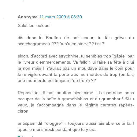
Anonyme
11 mars 2009 à 08:30
Salut les loulous !
dis donc le Bouffon de not' coeur, tu fais grève du
scotchagrumeau ??? 'a p'u en stock ?? fini ?
sinon, d'accord avec strychnine, tu sembles trop "gâtée" par
le livreur d'emmerdements. Va falloir lui faire sa fête à c'lui
là non mais ! Y'aurait pas un mouldave dans le coin pour
faire vigile devant ta porte aux me-merdes de trop (en fait,
une me-merde est toujours "de trop") ??
Repose toi, ô not' bouffon bien aimé ! Laisse-nous nous
occuper de la boîte à grumoblablas et du grumobar ! Si tu
veux, je t'accompagne dans le régime carottes rapées-
citron
antispam dit "ologgre" : toujours aussi aimable celui là !
appelle moi shreck pendant que tu y es...