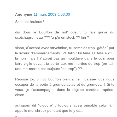
Anonyme
11 mars 2009 à 08:30
Salut les loulous !
dis donc le Bouffon de not' coeur, tu fais grève du
scotchagrumeau ??? 'a p'u en stock ?? fini ?
sinon, d'accord avec strychnine, tu sembles trop "gâtée" par
le livreur d'emmerdements. Va falloir lui faire sa fête à c'lui
là non mais ! Y'aurait pas un mouldave dans le coin pour
faire vigile devant ta porte aux me-merdes de trop (en fait,
une me-merde est toujours "de trop") ??
Repose toi, ô not' bouffon bien aimé ! Laisse-nous nous
occuper de la boîte à grumoblablas et du grumobar ! Si tu
veux, je t'accompagne dans le régime carottes rapées-
citron
antispam dit "ologgre" : toujours aussi aimable celui là !
appelle moi shreck pendant que tu y es...