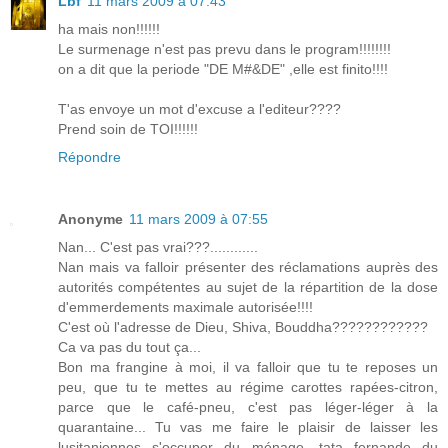
Lbf
11 mars 2009 à 07:43
ha mais non!!!!!!
Le surmenage n'est pas prevu dans le program!!!!!!!!
on a dit que la periode "DE M#&DE" ,elle est finito!!!!
T'as envoye un mot d'excuse a l'editeur????
Prend soin de TOI!!!!!!
Répondre
Anonyme
11 mars 2009 à 07:55
Nan... C'est pas vrai???............
Nan mais va falloir présenter des réclamations auprès des
autorités compétentes au sujet de la répartition de la dose
d'emmerdements maximale autorisée!!!!
C'est où l'adresse de Dieu, Shiva, Bouddha????????????
Ca va pas du tout ça...
Bon ma frangine à moi, il va falloir que tu te reposes un
peu, que tu te mettes au régime carottes rapées-citron,
parce que le café-pneu, c'est pas léger-léger à la
quarantaine... Tu vas me faire le plaisir de laisser les
lusitaniennes s'occuper du ménage, tata fernande du