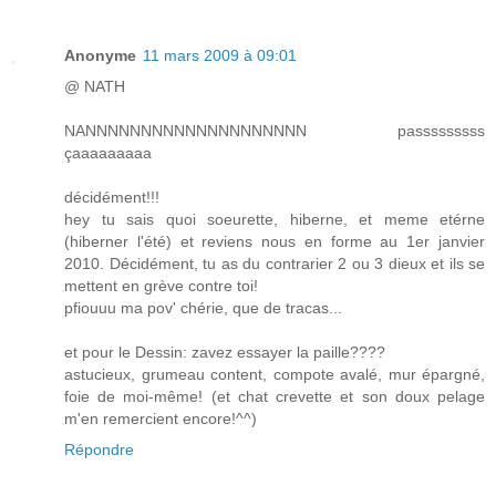
Anonyme
11 mars 2009 à 09:01
@ NATH
NANNNNNNNNNNNNNNNNNNNN passsssssss
çaaaaaaaaa
décidément!!!
hey tu sais quoi soeurette, hiberne, et meme etérne
(hiberner l'été) et reviens nous en forme au 1er janvier
2010. Décidément, tu as du contrarier 2 ou 3 dieux et ils se
mettent en grève contre toi!
pfiouuu ma pov' chérie, que de tracas...
et pour le Dessin: zavez essayer la paille????
astucieux, grumeau content, compote avalé, mur épargné,
foie de moi-même! (et chat crevette et son doux pelage
m'en remercient encore!^^)
Répondre