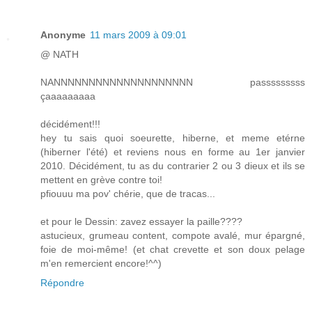
Anonyme
11 mars 2009 à 09:01
@ NATH
NANNNNNNNNNNNNNNNNNNNN passsssssss
çaaaaaaaaa
décidément!!!
hey tu sais quoi soeurette, hiberne, et meme etérne
(hiberner l'été) et reviens nous en forme au 1er janvier
2010. Décidément, tu as du contrarier 2 ou 3 dieux et ils se
mettent en grève contre toi!
pfiouuu ma pov' chérie, que de tracas...
et pour le Dessin: zavez essayer la paille????
astucieux, grumeau content, compote avalé, mur épargné,
foie de moi-même! (et chat crevette et son doux pelage
m'en remercient encore!^^)
Répondre