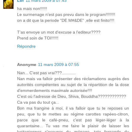
Lbf
11 mars 2009 à 07:43
ha mais non!!!!!!
Le surmenage n'est pas prevu dans le program!!!!!!!!
on a dit que la periode "DE M#&DE" ,elle est finito!!!!
T'as envoye un mot d'excuse a l'editeur????
Prend soin de TOI!!!!!!
Répondre
Anonyme
11 mars 2009 à 07:55
Nan... C'est pas vrai???............
Nan mais va falloir présenter des réclamations auprès des
autorités compétentes au sujet de la répartition de la dose
d'emmerdements maximale autorisée!!!!
C'est où l'adresse de Dieu, Shiva, Bouddha????????????
Ca va pas du tout ça...
Bon ma frangine à moi, il va falloir que tu te reposes un
peu, que tu te mettes au régime carottes rapées-citron,
parce que le café-pneu, c'est pas léger-léger à la
quarantaine... Tu vas me faire le plaisir de laisser les
lusitaniennes s'occuper du ménage, tata fernande du