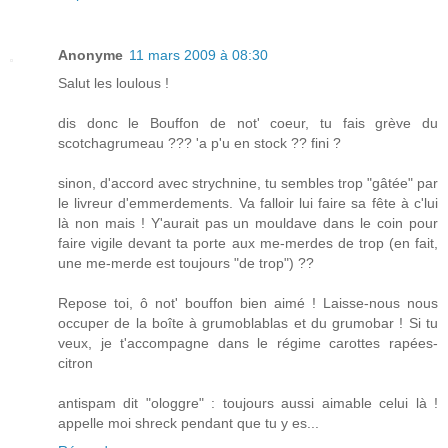
Anonyme
11 mars 2009 à 08:30
Salut les loulous !
dis donc le Bouffon de not' coeur, tu fais grève du
scotchagrumeau ??? 'a p'u en stock ?? fini ?
sinon, d'accord avec strychnine, tu sembles trop "gâtée" par
le livreur d'emmerdements. Va falloir lui faire sa fête à c'lui
là non mais ! Y'aurait pas un mouldave dans le coin pour
faire vigile devant ta porte aux me-merdes de trop (en fait,
une me-merde est toujours "de trop") ??
Repose toi, ô not' bouffon bien aimé ! Laisse-nous nous
occuper de la boîte à grumoblablas et du grumobar ! Si tu
veux, je t'accompagne dans le régime carottes rapées-
citron
antispam dit "ologgre" : toujours aussi aimable celui là !
appelle moi shreck pendant que tu y es...