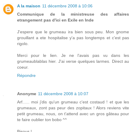
A la maison
11 décembre 2008 à 10:06
Communique de la ministreuse des affaires
etrangement pas d'ici en Exile en Inde
J'espere que le grumeau ira bien sous peu. Mon gnome
grouillant a ete hospitalise y'a pas longtemps et c'est pas
rigolo.
Merci pour le lien. Je ne l'avais pas vu dans les
grumeaublablas hier. J'ai verse quelques larmes. Direct au
coeur.
Répondre
Anonyme
11 décembre 2008 à 10:07
Arf...... moi j'dis qu'un grumeau c'est costaud ! et que les
grumeaux, zont pas peur des zopitaux ! Alors reviens vite
petit grumeau, nous, on t'attend avec un gros gâteau pour
te faire oublier ton bobo ^^
Bisous !