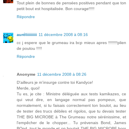
Tout plein de bonnes de pensées positives pendant que ton
petit bout est hospitalisée. Bon courage!!!!!
Répondre
auréliiiiiiiii
11 décembre 2008 à 08:16
cc j espere que le grumeau ira bcp mieux apres !!!!!!!!plien
de poutou !!!!!
Répondre
Anonyme
11 décembre 2008 à 08:26
D'ailleurs je m'insurge contre toi Kandyce!
Merde, quoi!
Tu es, je cite : Ministre déléguée aux tests kamikazes, ce
qui veut dire, en langage normal pas pompeux, que
normalement, si tu faisais correctement ton boulot, au lieu
de tester des trucs débiles et rigolos, que tu devais tester
THE BIG MICROBE à The Grumeau notre sérénissime, et
l'empêcher de le chopper... Tu prévenais Bond, James
BOnd, tout le monde et on boutait THE BIG MICROBE hors