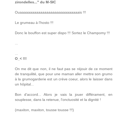
zirondelles..." du M-SIC
Ouaaaaaaaaaaaaaaaaaaaaaaaaaaaaais !!!
Le grumeau à l'hosto !!!
Donc le bouffon est super dispo !!! Sortez le Champomy !!!
...
...
O_< !!!
On me dit que non, il ne faut pas se réjouir de ce moment
de tranquilité, que pour une maman aller mettre son grumo
à la grumogarderie est un crève coeur, alors le laisser dans
un hôpital...
Bon d'accord... Alors je vais la jouer différament, en
souplesse, dans la retenue, l'onctuosité et la dignité !
(maxiton, maxiton, tousse tousse !!!)