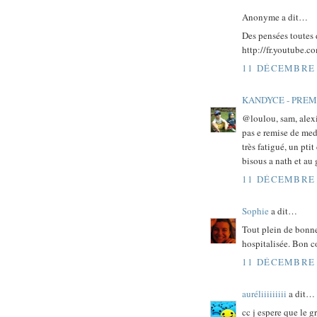
Anonyme a dit…
Des pensées toutes 
http://fr.youtube
11 DÉCEMBRE 
KANDYCE - PRE
@loulou, sam, alexi
pas e remise de meda
très fatigué, un pti
bisous a nath et au 
11 DÉCEMBRE 
Sophie
a dit…
Tout plein de bonne
hospitalisée. Bon c
11 DÉCEMBRE 
auréliiiiiiiii
a dit…
cc j espere que le g