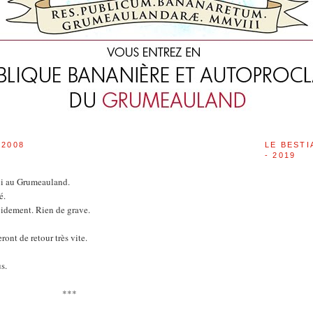
 2008
LE BESTI
- 2019
ui au Grumeauland.
é.
apidement. Rien de grave.
ont de retour très vite.
s.
***