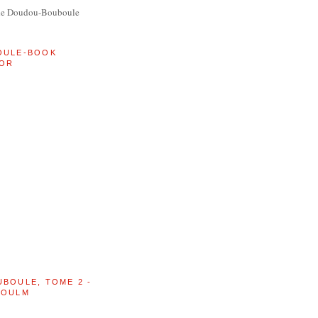
de Doudou-Bouboule
OULE-BOOK
OR
UBOULE, TOME 2 -
BOULM