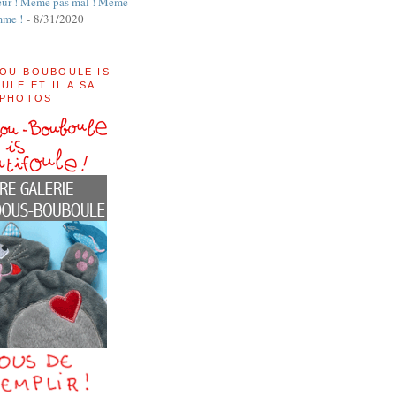
ur ! Même pas mal ! Même
mme !
- 8/31/2020
OU-BOUBOULE IS
ULE ET IL A SA
 PHOTOS