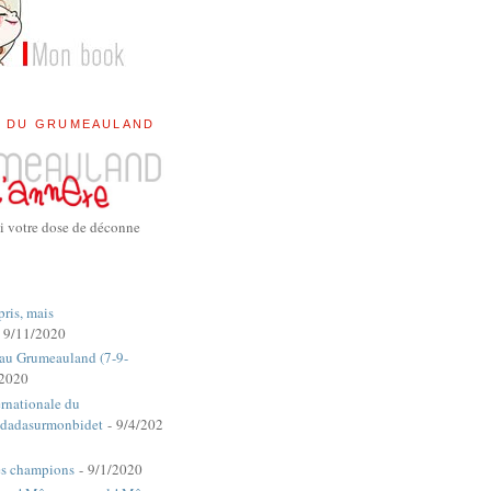
E DU GRUMEAULAND
i votre dose de déconne
pris, mais
 9/11/2020
 au Grumeauland (7-9-
/2020
rnationale du
dadasurmonbidet
- 9/4/202
es champions
- 9/1/2020