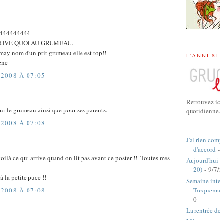
444444444
RRIVE QUOI AU GRUMEAU.
emay nom d'un ptit grumeau elle est top!!
L'ANNEX
cène
2008 À 07:05
Retrouvez ic
ur le grumeau ainsi que pour ses parents.
quotidienne.
2008 À 07:08
J'ai rien com
d'accord
-
oilà ce qui arrive quand on lit pas avant de poster !!! Toutes mes
Aujourd'hui
20)
- 9/7
 la petite puce !!
Semaine inte
Torquema
2008 À 07:08
0
La rentrée d