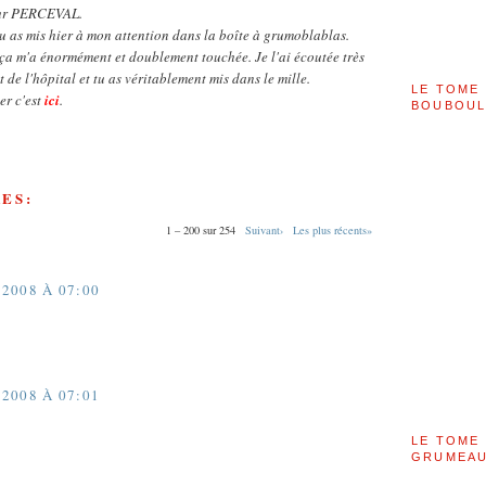
our PERCEVAL.
tu as mis hier à mon attention dans la boîte à grumoblablas.
ça m'a énormément et doublement touchée. Je l'ai écoutée très
 de l'hôpital et tu as véritablement mis dans le mille.
LE TOME 
er c'est
ici
.
BOUBOU
ES:
1 – 200 sur 254
Suivant›
Les plus récents»
2008 À 07:00
2008 À 07:01
LE TOME 
GRUMEAU