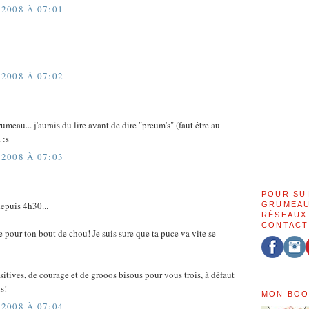
2008 À 07:01
2008 À 07:02
meau... j'aurais du lire avant de dire "preum's" (faut être au
 :s
2008 À 07:03
POUR SU
epuis 4h30...
GRUMEAU
RÉSEAUX
CONTACT
e pour ton bout de chou! Je suis sure que ta puce va vite se
sitives, de courage et de grooos bisous pour vous trois, à défaut
s!
MON BOO
2008 À 07:04