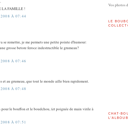
…
Vos photos 
 LA FAMILLE !
2008 À 07:44
LE BOUB
COLLECT
!
va se remettre, je me permets une petite pointe d'humour:
e une grosse betore feroce indestructible le grumeau?
2008 À 07:46
s et au grumeau, que tout le monde aille bien rapidement.
2008 À 07:48
 pour le bouffon et le boudchou, (et poignée de main virile à
CHAT-BO
L'ALBOU
2008 À 07:51