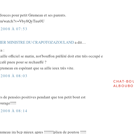
douces pour petit Grumeau et ses parents.
.com/watch?v=Vby8QyTnu0U
2008 À 07:53
MIER MINISTRE DU CRAPOTOZAZOULAND
a dit…
a :
ille officiel se matin, not'bouffon préféré doit etre très occupé e
t café pneu pour se rechauffé ?
grumeau en espérant que sa aille ieux très vite.
2008 À 08:03
CHAT-BO
ALBOUBO
s de pensées positives pendant que ton petit bout est
ourage!!!!!
2008 À 08:14
rumeau ira bcp mieux apres !!!!!!!!plien de poutou !!!!!