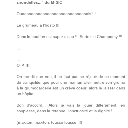
zirondelles..." du M-SIC
Ouaaaaaaaaaaaaaaaaaaaaaaaaaaaaais !!!
Le grumeau à l'hosto !!!
Donc le bouffon est super dispo !!! Sortez le Champomy !!!
...
...
O_< !!!
On me dit que non, il ne faut pas se réjouir de ce moment
de tranquilité, que pour une maman aller mettre son grumo
à la grumogarderie est un crève coeur, alors le laisser dans
un hôpital...
Bon d'accord... Alors je vais la jouer différament, en
souplesse, dans la retenue, l'onctuosité et la dignité !
(maxiton, maxiton, tousse tousse !!!)