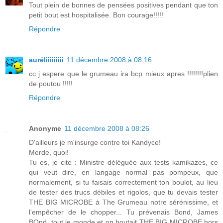
Tout plein de bonnes de pensées positives pendant que ton
petit bout est hospitalisée. Bon courage!!!!!
Répondre
auréliiiiiiiii
11 décembre 2008 à 08:16
cc j espere que le grumeau ira bcp mieux apres !!!!!!!!plien
de poutou !!!!!
Répondre
Anonyme
11 décembre 2008 à 08:26
D'ailleurs je m'insurge contre toi Kandyce!
Merde, quoi!
Tu es, je cite : Ministre déléguée aux tests kamikazes, ce
qui veut dire, en langage normal pas pompeux, que
normalement, si tu faisais correctement ton boulot, au lieu
de tester des trucs débiles et rigolos, que tu devais tester
THE BIG MICROBE à The Grumeau notre sérénissime, et
l'empêcher de le chopper... Tu prévenais Bond, James
BOnd, tout le monde et on boutait THE BIG MICROBE hors