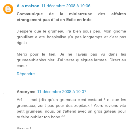
A la maison
11 décembre 2008 à 10:06
Communique de la ministreuse des affaires
etrangement pas d'ici en Exile en Inde
J'espere que le grumeau ira bien sous peu. Mon gnome
grouillant a ete hospitalise y'a pas longtemps et c'est pas
rigolo.
Merci pour le lien. Je ne l'avais pas vu dans les
grumeaublablas hier. J'ai verse quelques larmes. Direct au
coeur.
Répondre
Anonyme
11 décembre 2008 à 10:07
Arf...... moi j'dis qu'un grumeau c'est costaud ! et que les
grumeaux, zont pas peur des zopitaux ! Alors reviens vite
petit grumeau, nous, on t'attend avec un gros gâteau pour
te faire oublier ton bobo ^^
Bisous !