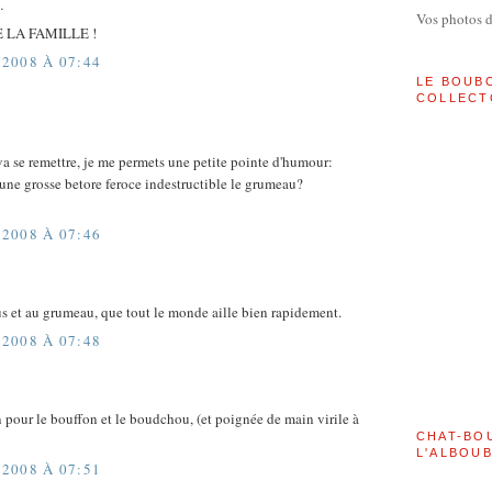
…
Vos photos 
 LA FAMILLE !
2008 À 07:44
LE BOUB
COLLECT
!
va se remettre, je me permets une petite pointe d'humour:
e une grosse betore feroce indestructible le grumeau?
2008 À 07:46
s et au grumeau, que tout le monde aille bien rapidement.
2008 À 07:48
 pour le bouffon et le boudchou, (et poignée de main virile à
CHAT-BO
L'ALBOU
2008 À 07:51