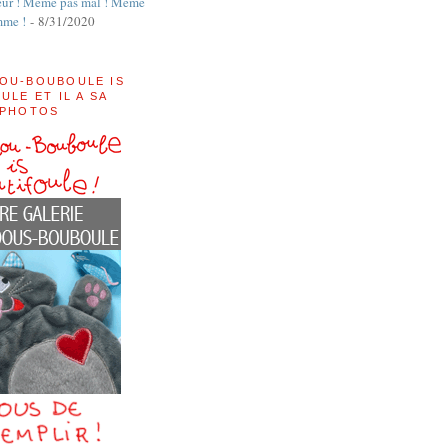
ur ! Même pas mal ! Même
mme !
- 8/31/2020
OU-BOUBOULE IS
ULE ET IL A SA
 PHOTOS