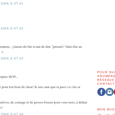
2008 À 07:01
2008 À 07:02
meau... j'aurais du lire avant de dire "preum's" (faut être au
 :s
2008 À 07:03
POUR SU
epuis 4h30...
GRUMEAU
RÉSEAUX
CONTACT
e pour ton bout de chou! Je suis sure que ta puce va vite se
sitives, de courage et de grooos bisous pour vous trois, à défaut
s!
MON BOO
2008 À 07:04