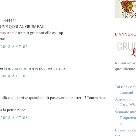
444444444
RRIVE QUOI AU GRUMEAU.
emay nom d'un ptit grumeau elle est top!!
L'ANNEX
cène
2008 À 07:05
Retrouvez ic
ur le grumeau ainsi que pour ses parents.
quotidienne.
2008 À 07:08
J'ai rien com
d'accord
-
oilà ce qui arrive quand on lit pas avant de poster !!! Toutes mes
Aujourd'hui
20)
- 9/7
 la petite puce !!
Semaine inte
Torquema
2008 À 07:08
0
La rentrée d