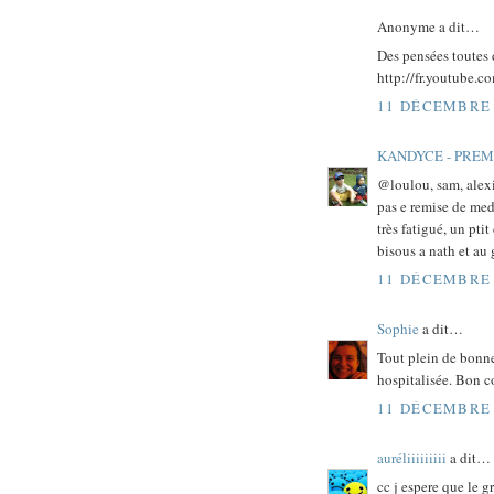
Anonyme a dit…
Des pensées toutes 
http://fr.youtube
11 DÉCEMBRE 
KANDYCE - PRE
@loulou, sam, alexi
pas e remise de meda
très fatigué, un pti
bisous a nath et au 
11 DÉCEMBRE 
Sophie
a dit…
Tout plein de bonne
hospitalisée. Bon c
11 DÉCEMBRE 
auréliiiiiiiii
a dit…
cc j espere que le g