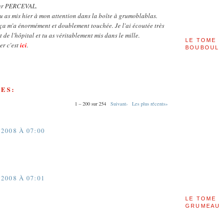
our PERCEVAL.
tu as mis hier à mon attention dans la boîte à grumoblablas.
ça m'a énormément et doublement touchée. Je l'ai écoutée très
 de l'hôpital et tu as véritablement mis dans le mille.
LE TOME 
er c'est
ici
.
BOUBOU
ES:
1 – 200 sur 254
Suivant›
Les plus récents»
2008 À 07:00
2008 À 07:01
LE TOME 
GRUMEAU