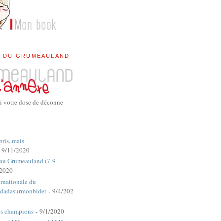
E DU GRUMEAULAND
i votre dose de déconne
pris, mais
 9/11/2020
 au Grumeauland (7-9-
/2020
rnationale du
dadasurmonbidet
- 9/4/202
es champions
- 9/1/2020