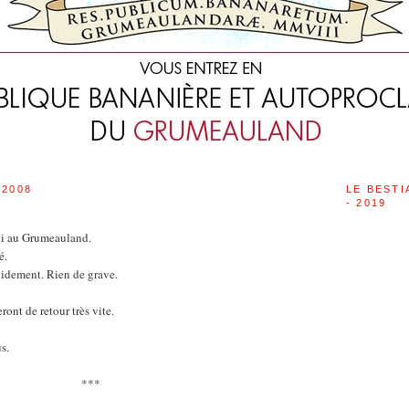
 2008
LE BESTI
- 2019
ui au Grumeauland.
é.
apidement. Rien de grave.
ont de retour très vite.
s.
***