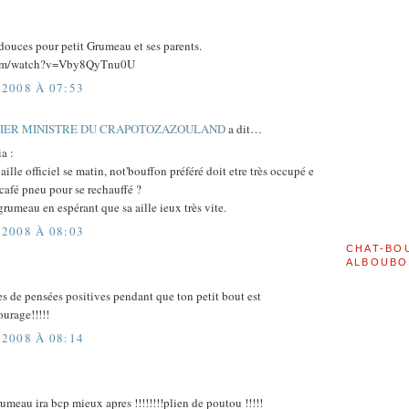
douces pour petit Grumeau et ses parents.
.com/watch?v=Vby8QyTnu0U
2008 À 07:53
MIER MINISTRE DU CRAPOTOZAZOULAND
a dit…
a :
ille officiel se matin, not'bouffon préféré doit etre très occupé e
t café pneu pour se rechauffé ?
grumeau en espérant que sa aille ieux très vite.
2008 À 08:03
CHAT-BO
ALBOUBO
s de pensées positives pendant que ton petit bout est
ourage!!!!!
2008 À 08:14
rumeau ira bcp mieux apres !!!!!!!!plien de poutou !!!!!