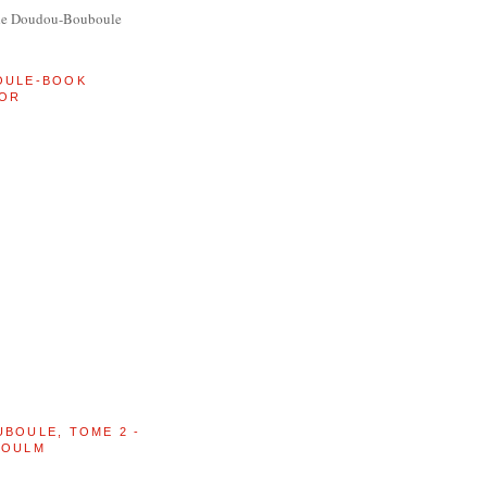
de Doudou-Bouboule
OULE-BOOK
OR
UBOULE, TOME 2 -
BOULM