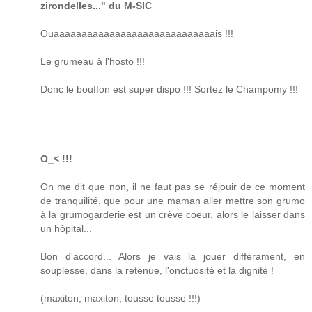
zirondelles..." du M-SIC
Ouaaaaaaaaaaaaaaaaaaaaaaaaaaaaais !!!
Le grumeau à l'hosto !!!
Donc le bouffon est super dispo !!! Sortez le Champomy !!!
...
...
O_< !!!
On me dit que non, il ne faut pas se réjouir de ce moment
de tranquilité, que pour une maman aller mettre son grumo
à la grumogarderie est un crève coeur, alors le laisser dans
un hôpital...
Bon d'accord... Alors je vais la jouer différament, en
souplesse, dans la retenue, l'onctuosité et la dignité !
(maxiton, maxiton, tousse tousse !!!)