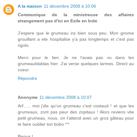
A la maison
11 décembre 2008 à 10:06
Communique de la ministreuse des affaires
etrangement pas d'ici en Exile en Inde
J'espere que le grumeau ira bien sous peu. Mon gnome
grouillant a ete hospitalise y'a pas longtemps et c'est pas
rigolo.
Merci pour le lien. Je ne l'avais pas vu dans les
grumeaublablas hier. J'ai verse quelques larmes. Direct au
coeur.
Répondre
Anonyme
11 décembre 2008 à 10:07
Arf...... moi j'dis qu'un grumeau c'est costaud ! et que les
grumeaux, zont pas peur des zopitaux ! Alors reviens vite
petit grumeau, nous, on t'attend avec un gros gâteau pour
te faire oublier ton bobo ^^
Bisous !