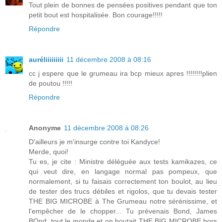
Tout plein de bonnes de pensées positives pendant que ton
petit bout est hospitalisée. Bon courage!!!!!
Répondre
auréliiiiiiiii
11 décembre 2008 à 08:16
cc j espere que le grumeau ira bcp mieux apres !!!!!!!!plien
de poutou !!!!!
Répondre
Anonyme
11 décembre 2008 à 08:26
D'ailleurs je m'insurge contre toi Kandyce!
Merde, quoi!
Tu es, je cite : Ministre déléguée aux tests kamikazes, ce
qui veut dire, en langage normal pas pompeux, que
normalement, si tu faisais correctement ton boulot, au lieu
de tester des trucs débiles et rigolos, que tu devais tester
THE BIG MICROBE à The Grumeau notre sérénissime, et
l'empêcher de le chopper... Tu prévenais Bond, James
BOnd, tout le monde et on boutait THE BIG MICROBE hors