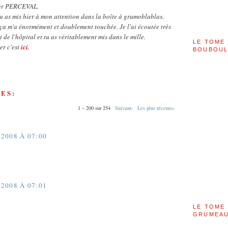
our PERCEVAL.
tu as mis hier à mon attention dans la boîte à grumoblablas.
ça m'a énormément et doublement touchée. Je l'ai écoutée très
 de l'hôpital et tu as véritablement mis dans le mille.
LE TOME 
er c'est
ici
.
BOUBOU
ES:
1 – 200 sur 254
Suivant›
Les plus récents»
2008 À 07:00
2008 À 07:01
LE TOME 
GRUMEAU