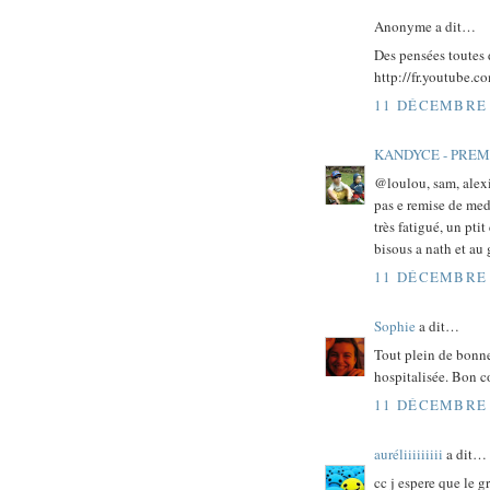
Anonyme a dit…
Des pensées toutes 
http://fr.youtube
11 DÉCEMBRE 
KANDYCE - PRE
@loulou, sam, alexi
pas e remise de meda
très fatigué, un pti
bisous a nath et au 
11 DÉCEMBRE 
Sophie
a dit…
Tout plein de bonne
hospitalisée. Bon c
11 DÉCEMBRE 
auréliiiiiiiii
a dit…
cc j espere que le g