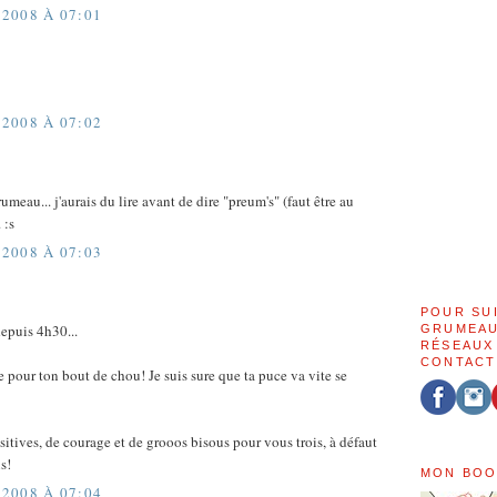
2008 À 07:01
2008 À 07:02
meau... j'aurais du lire avant de dire "preum's" (faut être au
 :s
2008 À 07:03
POUR SU
epuis 4h30...
GRUMEAU
RÉSEAUX
CONTACT
e pour ton bout de chou! Je suis sure que ta puce va vite se
sitives, de courage et de grooos bisous pour vous trois, à défaut
s!
MON BOO
2008 À 07:04