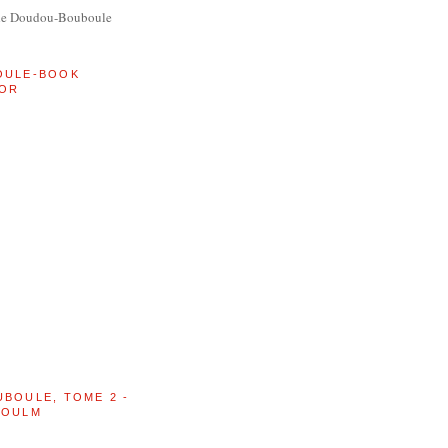
de Doudou-Bouboule
OULE-BOOK
OR
UBOULE, TOME 2 -
BOULM