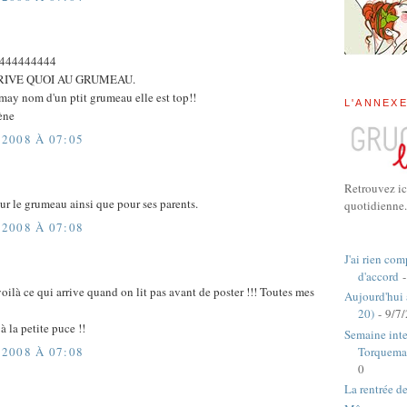
444444444
RRIVE QUOI AU GRUMEAU.
emay nom d'un ptit grumeau elle est top!!
L'ANNEX
cène
2008 À 07:05
Retrouvez ic
ur le grumeau ainsi que pour ses parents.
quotidienne.
2008 À 07:08
J'ai rien com
d'accord
-
oilà ce qui arrive quand on lit pas avant de poster !!! Toutes mes
Aujourd'hui
20)
- 9/7
 la petite puce !!
Semaine inte
Torquema
2008 À 07:08
0
La rentrée d