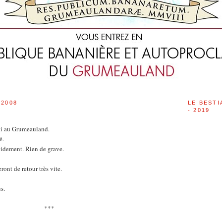
 2008
LE BESTI
- 2019
ui au Grumeauland.
é.
apidement. Rien de grave.
ont de retour très vite.
s.
***