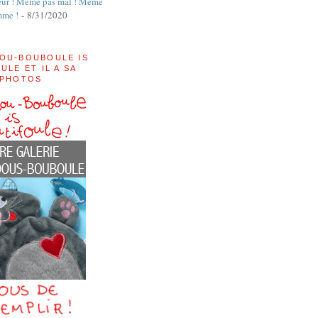
ur ! Même pas mal ! Même
mme !
- 8/31/2020
OU-BOUBOULE IS
ULE ET IL A SA
 PHOTOS