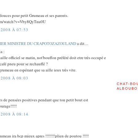
douces pour petit Grumeau et ses parents.
.com/watch?v=Vby8QyTnu0U
2008 À 07:53
MIER MINISTRE DU CRAPOTOZAZOULAND
a dit…
a :
ille officiel se matin, not'bouffon préféré doit etre très occupé e
t café pneu pour se rechauffé ?
grumeau en espérant que sa aille ieux très vite.
2008 À 08:03
CHAT-BO
ALBOUBO
s de pensées positives pendant que ton petit bout est
ourage!!!!!
2008 À 08:14
rumeau ira bcp mieux apres !!!!!!!!plien de poutou !!!!!