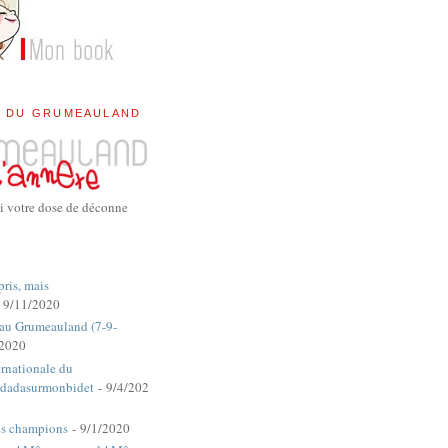
E DU GRUMEAULAND
i votre dose de déconne
pris, mais
 9/11/2020
 au Grumeauland (7-9-
/2020
rnationale du
dadasurmonbidet
- 9/4/202
es champions
- 9/1/2020