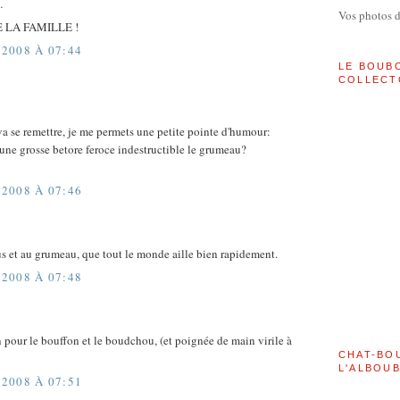
…
Vos photos 
 LA FAMILLE !
2008 À 07:44
LE BOUB
COLLECT
!
va se remettre, je me permets une petite pointe d'humour:
e une grosse betore feroce indestructible le grumeau?
2008 À 07:46
s et au grumeau, que tout le monde aille bien rapidement.
2008 À 07:48
 pour le bouffon et le boudchou, (et poignée de main virile à
CHAT-BO
L'ALBOU
2008 À 07:51