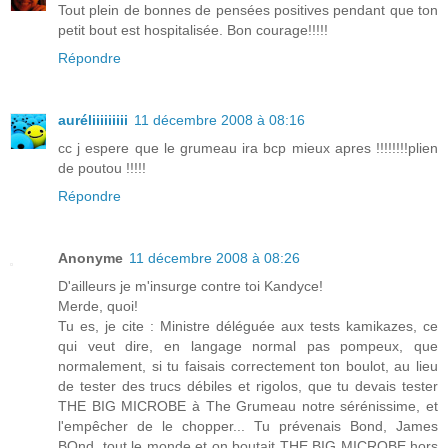
Tout plein de bonnes de pensées positives pendant que ton
petit bout est hospitalisée. Bon courage!!!!!
Répondre
auréliiiiiiiii
11 décembre 2008 à 08:16
cc j espere que le grumeau ira bcp mieux apres !!!!!!!!plien
de poutou !!!!!
Répondre
Anonyme
11 décembre 2008 à 08:26
D'ailleurs je m'insurge contre toi Kandyce!
Merde, quoi!
Tu es, je cite : Ministre déléguée aux tests kamikazes, ce
qui veut dire, en langage normal pas pompeux, que
normalement, si tu faisais correctement ton boulot, au lieu
de tester des trucs débiles et rigolos, que tu devais tester
THE BIG MICROBE à The Grumeau notre sérénissime, et
l'empêcher de le chopper... Tu prévenais Bond, James
BOnd, tout le monde et on boutait THE BIG MICROBE hors