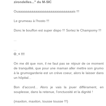
zirondelles..." du M-SIC
Ouaaaaaaaaaaaaaaaaaaaaaaaaaaaaais !!!
Le grumeau à l'hosto !!!
Donc le bouffon est super dispo !!! Sortez le Champomy !!!
...
...
O_< !!!
On me dit que non, il ne faut pas se réjouir de ce moment
de tranquilité, que pour une maman aller mettre son grumo
à la grumogarderie est un crève coeur, alors le laisser dans
un hôpital...
Bon d'accord... Alors je vais la jouer différament, en
souplesse, dans la retenue, l'onctuosité et la dignité !
(maxiton, maxiton, tousse tousse !!!)