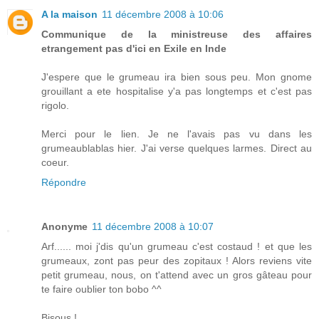
A la maison
11 décembre 2008 à 10:06
Communique de la ministreuse des affaires
etrangement pas d'ici en Exile en Inde
J'espere que le grumeau ira bien sous peu. Mon gnome
grouillant a ete hospitalise y'a pas longtemps et c'est pas
rigolo.
Merci pour le lien. Je ne l'avais pas vu dans les
grumeaublablas hier. J'ai verse quelques larmes. Direct au
coeur.
Répondre
Anonyme
11 décembre 2008 à 10:07
Arf...... moi j'dis qu'un grumeau c'est costaud ! et que les
grumeaux, zont pas peur des zopitaux ! Alors reviens vite
petit grumeau, nous, on t'attend avec un gros gâteau pour
te faire oublier ton bobo ^^
Bisous !