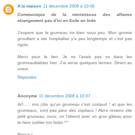
A la maison
11 décembre 2008 à 10:06
Communique de la ministreuse des affaires
etrangement pas d'ici en Exile en Inde
J'espere que le grumeau ira bien sous peu. Mon gnome
grouillant a ete hospitalise y'a pas longtemps et c'est pas
rigolo.
Merci pour le lien. Je ne l'avais pas vu dans les
grumeaublablas hier. J'ai verse quelques larmes. Direct au
coeur.
Répondre
Anonyme
11 décembre 2008 à 10:07
Arf...... moi j'dis qu'un grumeau c'est costaud ! et que les
grumeaux, zont pas peur des zopitaux ! Alors reviens vite
petit grumeau, nous, on t'attend avec un gros gâteau pour
te faire oublier ton bobo ^^
Bisous !