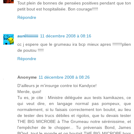
Tout plein de bonnes de pensées positives pendant que ton
petit bout est hospitalisée. Bon courage!!!!!
Répondre
auréliiiiiiiii
11 décembre 2008 à 08:16
cc j espere que le grumeau ira bcp mieux apres !!!!!!!!plien
de poutou !!!!!
Répondre
Anonyme
11 décembre 2008 à 08:26
D'ailleurs je m'insurge contre toi Kandyce!
Merde, quoi!
Tu es, je cite : Ministre déléguée aux tests kamikazes, ce
qui veut dire, en langage normal pas pompeux, que
normalement, si tu faisais correctement ton boulot, au lieu
de tester des trucs débiles et rigolos, que tu devais tester
THE BIG MICROBE à The Grumeau notre sérénissime, et
l'empêcher de le chopper... Tu prévenais Bond, James
BOnd, tout le monde et on boutait THE BIG MICROBE hors