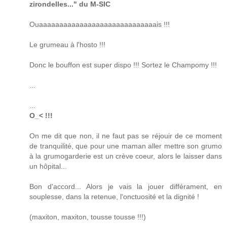
zirondelles..." du M-SIC
Ouaaaaaaaaaaaaaaaaaaaaaaaaaaaaais !!!
Le grumeau à l'hosto !!!
Donc le bouffon est super dispo !!! Sortez le Champomy !!!
...
...
O_< !!!
On me dit que non, il ne faut pas se réjouir de ce moment
de tranquilité, que pour une maman aller mettre son grumo
à la grumogarderie est un crève coeur, alors le laisser dans
un hôpital...
Bon d'accord... Alors je vais la jouer différament, en
souplesse, dans la retenue, l'onctuosité et la dignité !
(maxiton, maxiton, tousse tousse !!!)