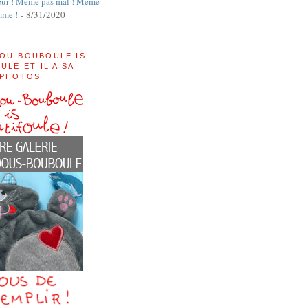
ur ! Même pas mal ! Même
mme !
- 8/31/2020
OU-BOUBOULE IS
ULE ET IL A SA
 PHOTOS