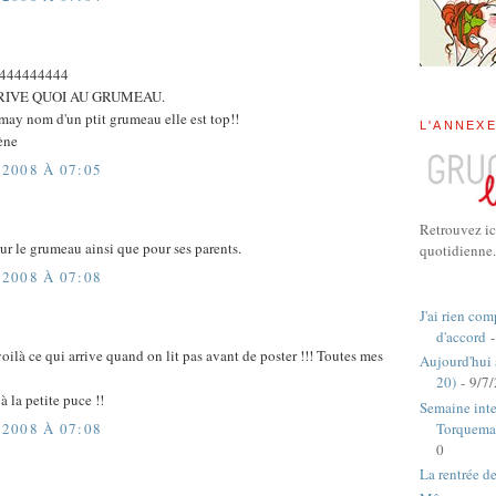
444444444
RRIVE QUOI AU GRUMEAU.
emay nom d'un ptit grumeau elle est top!!
L'ANNEX
cène
2008 À 07:05
Retrouvez ic
ur le grumeau ainsi que pour ses parents.
quotidienne.
2008 À 07:08
J'ai rien com
d'accord
-
oilà ce qui arrive quand on lit pas avant de poster !!! Toutes mes
Aujourd'hui
20)
- 9/7
 la petite puce !!
Semaine inte
Torquema
2008 À 07:08
0
La rentrée d