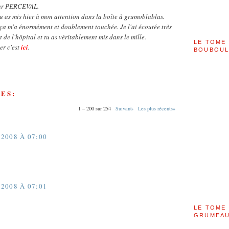
our PERCEVAL.
tu as mis hier à mon attention dans la boîte à grumoblablas.
ça m'a énormément et doublement touchée. Je l'ai écoutée très
 de l'hôpital et tu as véritablement mis dans le mille.
LE TOME 
er c'est
ici
.
BOUBOU
ES:
1 – 200 sur 254
Suivant›
Les plus récents»
2008 À 07:00
2008 À 07:01
LE TOME 
GRUMEAU