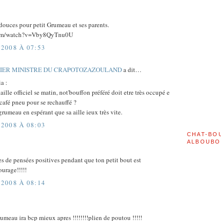
douces pour petit Grumeau et ses parents.
.com/watch?v=Vby8QyTnu0U
2008 À 07:53
MIER MINISTRE DU CRAPOTOZAZOULAND
a dit…
a :
ille officiel se matin, not'bouffon préféré doit etre très occupé e
t café pneu pour se rechauffé ?
grumeau en espérant que sa aille ieux très vite.
2008 À 08:03
CHAT-BO
ALBOUBO
s de pensées positives pendant que ton petit bout est
ourage!!!!!
2008 À 08:14
rumeau ira bcp mieux apres !!!!!!!!plien de poutou !!!!!