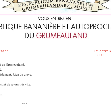
 2008
LE BESTI
- 2019
ui au Grumeauland.
é.
apidement. Rien de grave.
ont de retour très vite.
s.
***