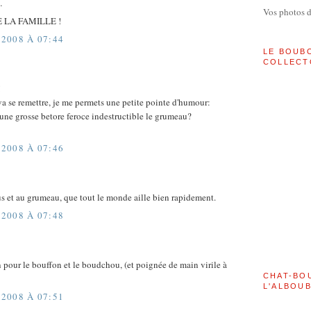
…
Vos photos 
 LA FAMILLE !
2008 À 07:44
LE BOUB
COLLECT
!
va se remettre, je me permets une petite pointe d'humour:
e une grosse betore feroce indestructible le grumeau?
2008 À 07:46
s et au grumeau, que tout le monde aille bien rapidement.
2008 À 07:48
 pour le bouffon et le boudchou, (et poignée de main virile à
CHAT-BO
L'ALBOU
2008 À 07:51