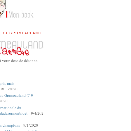
E DU GRUMEAULAND
i votre dose de déconne
pris, mais
 9/11/2020
 au Grumeauland (7-9-
/2020
rnationale du
dadasurmonbidet
- 9/4/202
es champions
- 9/1/2020