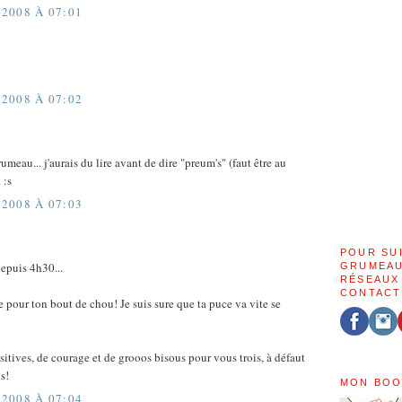
2008 À 07:01
2008 À 07:02
meau... j'aurais du lire avant de dire "preum's" (faut être au
 :s
2008 À 07:03
POUR SU
epuis 4h30...
GRUMEAU
RÉSEAUX
CONTACT
e pour ton bout de chou! Je suis sure que ta puce va vite se
sitives, de courage et de grooos bisous pour vous trois, à défaut
s!
MON BOO
2008 À 07:04