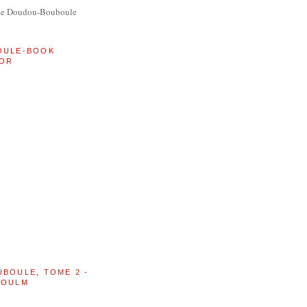
de Doudou-Bouboule
OULE-BOOK
OR
UBOULE, TOME 2 -
BOULM