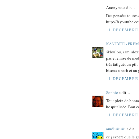
Anonyme a dit…
Des pensées toutes 
http://fr.youtube
11 DÉCEMBRE 
KANDYCE - PRE
@loulou, sam, alexi
pas e remise de meda
très fatigué, un pti
bisous a nath et au 
11 DÉCEMBRE 
Sophie
a dit…
Tout plein de bonne
hospitalisée. Bon c
11 DÉCEMBRE 
auréliiiiiiiii
a dit…
cc j espere que le g