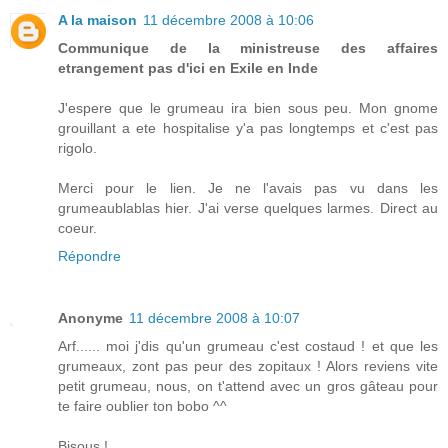
A la maison
11 décembre 2008 à 10:06
Communique de la ministreuse des affaires
etrangement pas d'ici en Exile en Inde
J'espere que le grumeau ira bien sous peu. Mon gnome
grouillant a ete hospitalise y'a pas longtemps et c'est pas
rigolo.
Merci pour le lien. Je ne l'avais pas vu dans les
grumeaublablas hier. J'ai verse quelques larmes. Direct au
coeur.
Répondre
Anonyme
11 décembre 2008 à 10:07
Arf...... moi j'dis qu'un grumeau c'est costaud ! et que les
grumeaux, zont pas peur des zopitaux ! Alors reviens vite
petit grumeau, nous, on t'attend avec un gros gâteau pour
te faire oublier ton bobo ^^
Bisous !