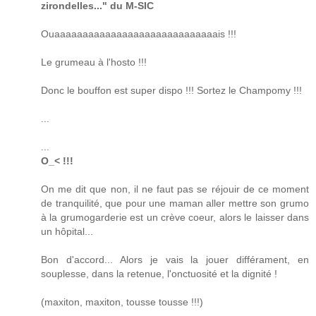
zirondelles..." du M-SIC
Ouaaaaaaaaaaaaaaaaaaaaaaaaaaaaais !!!
Le grumeau à l'hosto !!!
Donc le bouffon est super dispo !!! Sortez le Champomy !!!
...
...
O_< !!!
On me dit que non, il ne faut pas se réjouir de ce moment
de tranquilité, que pour une maman aller mettre son grumo
à la grumogarderie est un crève coeur, alors le laisser dans
un hôpital...
Bon d'accord... Alors je vais la jouer différament, en
souplesse, dans la retenue, l'onctuosité et la dignité !
(maxiton, maxiton, tousse tousse !!!)