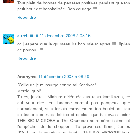
Tout plein de bonnes de pensées positives pendant que ton
petit bout est hospitalisée. Bon courage!!!!!
Répondre
auréliiiiiiiii
11 décembre 2008 à 08:16
cc j espere que le grumeau ira bcp mieux apres !!!!!!!!plien
de poutou !!!!!
Répondre
Anonyme
11 décembre 2008 à 08:26
D'ailleurs je m'insurge contre toi Kandyce!
Merde, quoi!
Tu es, je cite : Ministre déléguée aux tests kamikazes, ce
qui veut dire, en langage normal pas pompeux, que
normalement, si tu faisais correctement ton boulot, au lieu
de tester des trucs débiles et rigolos, que tu devais tester
THE BIG MICROBE à The Grumeau notre sérénissime, et
l'empêcher de le chopper... Tu prévenais Bond, James
BOnd, tout le monde et on boutait THE BIG MICROBE hors